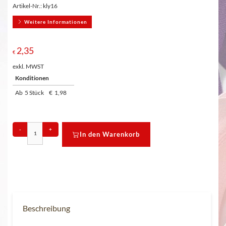
Artikel-Nr.:
kly16
Weitere Informationen
2,35
€
exkl. MWST
Konditionen
Ab
5 Stück
€
1,98
-
+
In den Warenkorb
Beschreibung