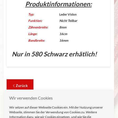
Produktinformationen:
Typ
:
Leder Vislon
Funktion
:
Nicht Teilbar
Zähnenbreite
:
8mm
Länge
:
16cm
Bandbreite
:
16mm
Nur in 580 Schwarz erhätlich!
Zurück
Wir verwenden Cookies
Informationen
Wir setzen auf dieser Webseite Cookies ein. Mit der Nutzung unserer
Webseite, stimmen Sie der Verwendung von Cookies zu. Weitere
ÜBER UNS
Information dazu, wie wir Cookies einsetzen, und wie Sie die