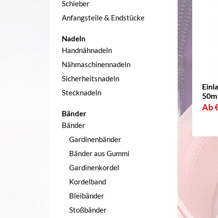
Schieber
Anfangsteile & Endstücke
Nadeln
Handnähnadeln
Nähmaschinennadeln
Sicherheitsnadeln
Einl
Stecknadeln
50m 
Ab €
Bänder
Bänder
Gardinenbänder
Bänder aus Gummi
Gardinenkordel
Kordelband
Bleibänder
Stoßbänder