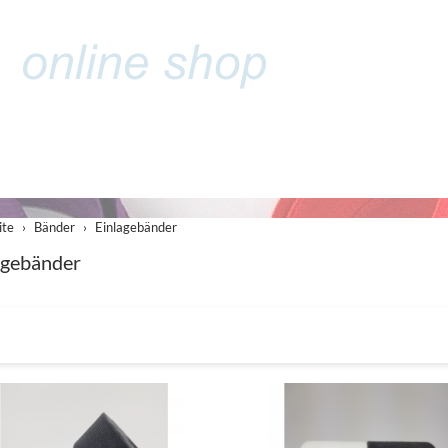
ite
Bänder
Einlagebänder
agebänder